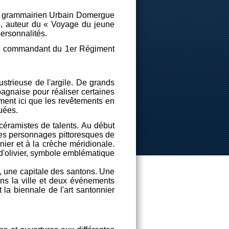
 le grammairien Urbain Domergue
te, auteur du « Voyage du jeune
personnalités.
t le commandant du 1er Régiment
ndustrieuse de l'argile. De grands
bagnaise pour réaliser certaines
ment ici que les revêtements en
uées.
céramistes de talents. Au début
des personnages pittoresques de
nier et à la crèche méridionale.
 d'olivier, symbole emblématique
re, une capitale des santons. Une
dans la ville et deux événements
 la biennale de l'art santonnier