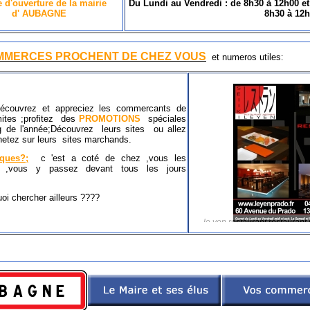
e d'ouverture de la mairie
Du Lundi au Vendredi : de 8h30 à 12h00 e
d'
AUBAGNE
8h30 à 12
MMERCES PROCHENT DE CHEZ VOUS
et numeros utiles
:
découvrez et appreciez les commercants de
mites ;profitez des
PROMOTIONS
spéciales
g de l'année;Découvrez leurs sites ou allez
chetez sur leurs sites marchands.
sques?;
c 'est a coté de chez ,vous les
z ,vous y passez devant tous les jours
!!!!.
uoi chercher ailleurs ????
le yen restaurant;restaurant
restaurant le yen;restau