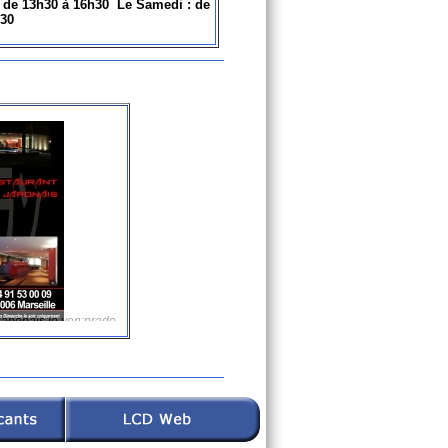
t de 13h30 à 16h30 Le Samedi : de
h30
 japonais le yen;prado
rant 13006 le yen