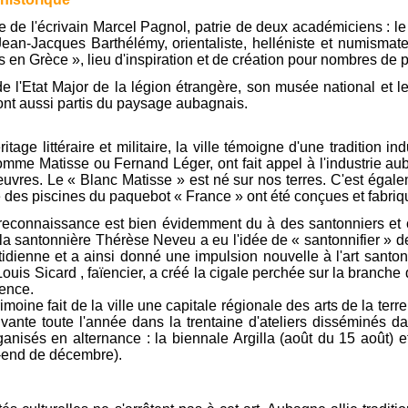
le de l'écrivain Marcel Pagnol, patrie de deux académiciens :
Jean-Jacques Barthélémy, orientaliste, helléniste et numisma
 en Grèce », lieu d'inspiration et de création pour nombres de 
de l'Etat Major de la légion étrangère, son musée national e
ont aussi partis du paysage aubagnais.
itage littéraire et militaire, la ville témoigne d'une tradition i
comme Matisse ou Fernand Léger, ont fait appel à l'industrie au
uvres. Le « Blanc Matisse » est né sur nos terres. C'est égale
des piscines du paquebot « France » ont été conçues et fabriq
 reconnaissance est bien évidemment du à des santonniers et 
 la santonnière Thérèse Neveu a eu l'idée de « santonnifier » 
tidienne et a ainsi donné une impulsion nouvelle à l'art santon
ouis Sicard , faïencier, a créé la cigale perchée sur la branche
ence.
rimoine fait de la ville une capitale régionale des arts de la ter
vivante toute l'année dans la trentaine d'ateliers disséminés 
anisés en alternance : la biennale Argilla (août du 15 août) et
-end de décembre).