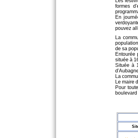
Les festiv
formes d'
programmat
En journé
verdoyante
pouvez all
La commun
populatio
de sa popu
Entourée 
située à 1
Située à 1
d'Aubagne
La commun
Le maire 
Pour tout
boulevard 
Sit