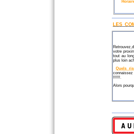
Horair
LES CO
Retrouvez,
votre proxi
tout au lon
plus loin a
Quels ri
connaisse
!!
Alors pourq