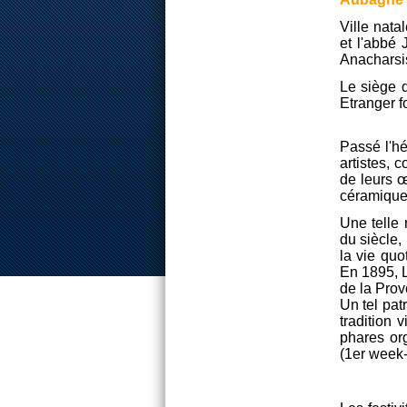
Ville nata
et l'abbé 
Anacharsis
Le siège 
Etranger f
Passé l'hér
artistes, 
de leurs œ
céramique 
Une telle
du siècle,
la vie quo
En 1895, L
de la Prov
Un tel pat
tradition 
phares org
(1er week