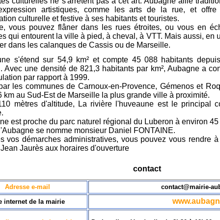
ités culturelles ne s'arrêtent pas à cet art. Aubagne allie tradit
expression artistiques, comme les arts de la rue, et offr
ion culturelle et festive à ses habitants et touristes.
e, vous pouvez flâner dans les rues étroites, ou vous en éch
s qui entourent la ville à pied, à cheval, à VTT. Mais aussi, en 
er dans les calanques de Cassis ou de Marseille.
e s'étend sur 54,9 km² et compte 45 088 habitants depuis
n. Avec une densité de 821,3 habitants par km², Aubagne a c
lation par rapport à 1999.
par les communes de Carnoux-en-Provence, Gémenos et Roqu
6 km au Sud-Est de Marseille la plus grande ville à proximité.
10 mètres d'altitude, La rivière l'huveaune est le principal c
.
e est proche du parc naturel régional du Luberon à environ 45
d'Aubagne se nomme monsieur Daniel FONTAINE.
es vos démarches administratives, vous pouvez vous rendre à 
Jean Jaurès aux horaires d'ouverture
contact
Adresse e-mail
contact@mairie-a
www.aubagn
e internet de la mairie