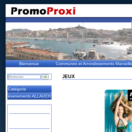
Bienvenue
Communes et Arrondissements Marseill
JEUX
Catégorie
évenements ALLAUCH