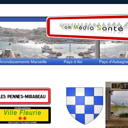
rrondissements Marseille
Pays d Aix
Pays d'Aubagne e