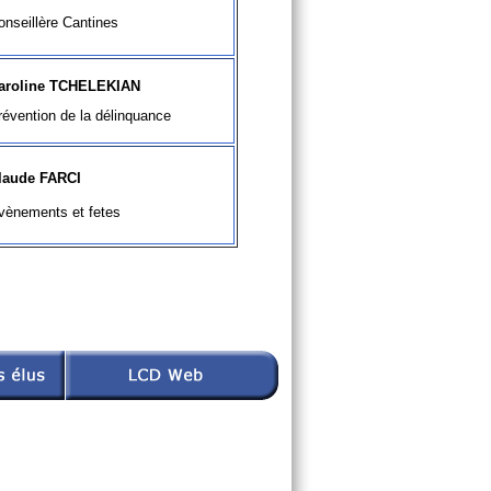
onseillère
Cantines
aroline TCHELEKIAN
révention de la délinquance
laude FARCI
vènements et fetes