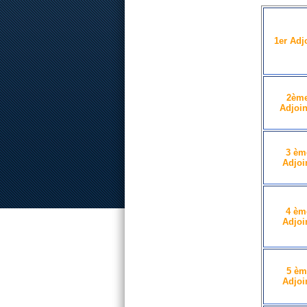
1er Adj
2èm
Adjoin
3 èm
Adjoi
4 èm
Adjoi
5 èm
Adjoi