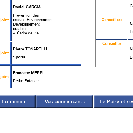
C
Daniel GARCIA
Prévention des
risques,Environnement,
Conseillère
joint
C
Développement
durable
P
& Cadre de vie
Conseiller
C
Pierre TONARELLI
joint
Sports
E
Francette MEPPI
joint
Petite Enfance