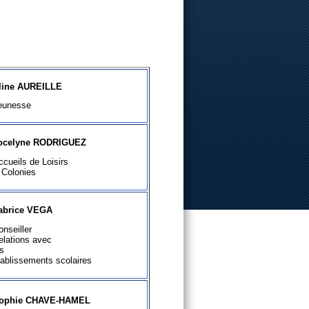
line AUREILLE
eunesse
ocelyne RODRIGUEZ
ccueils de Loisirs
 Colonies
abrice VEGA
onseiller
elations avec
es
tablissements scolaires
ophie CHAVE-HAMEL