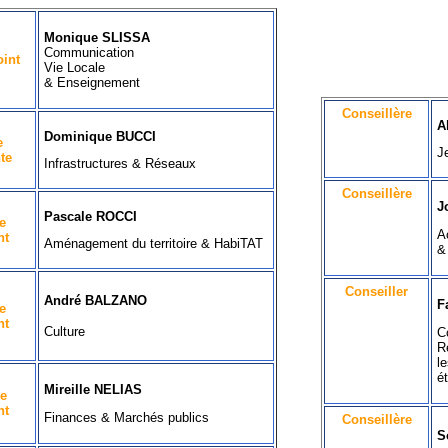
Monique SLISSA
Communication
oint
Vie Locale
& Enseignement
Conseillère
A
Dominique BUCCI
e
J
te
Infrastructures & Réseaux
Conseillère
J
Pascale ROCCI
e
A
nt
Aménagement du territoire & HabiTAT
&
Conseiller
André BALZANO
F
e
nt
Culture
C
R
l
é
Mireille NELIAS
e
nt
Finances & Marchés publics
Conseillère
S