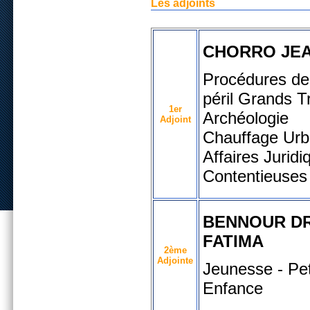
Les adjoints
CHORRO JE
Procédures de
péril Grands T
1er
Archéologie
Adjoint
Chauffage
Urb
Affaires Jurid
Contentieuses
BENNOUR D
FATIMA
2ème
Adjointe
Jeunesse - Pet
Enfance