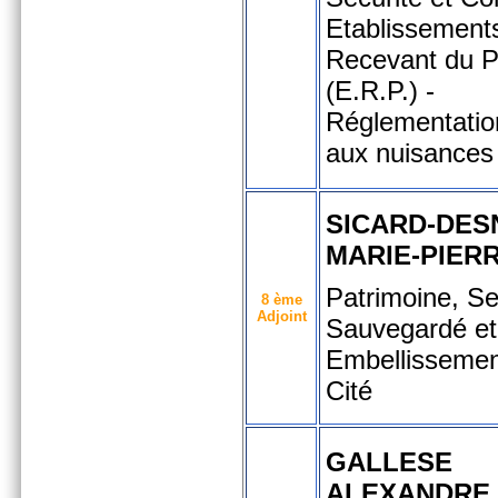
Etablissement
Recevant du P
(E.R.P.) -
Réglementation
aux nuisances
SICARD-DES
MARIE-PIER
Patrimoine, Se
8 ème
Adjoint
Sauvegardé et
Embellissemen
Cité
GALLESE
ALEXANDRE