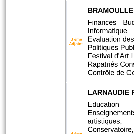
BRAMOULLE 
Finances - Bud
Informatique
Evaluation des
3 ème
Adjoint
Politiques Publ
Festival d'Art 
Rapatriés Cons
Contrôle de G
LARNAUDIE 
Education
Enseignement
artistiques,
Conservatoire,
4 ème