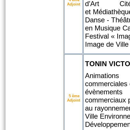
d’Art
Cit
Adjoint
et Médiathèqu
Danse - Théâtr
en Musique Ca
Festival « Ima
Image de Ville
TONIN VICT
Animations
commerciales 
évènements
5 ème
commerciaux p
Adjoint
au rayonnemen
Ville Environn
Développemen