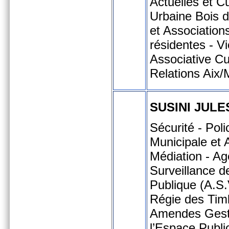
Actuelles et Cu
Urbaine Bois d
et Association
résidentes - Vi
Associative Cul
Relations Aix/
SUSINI JULE
Sécurité - Poli
Municipale et 
Médiation - Ag
Surveillance d
Publique (A.S.
Régie des Tim
Amendes Gest
l’Espace Public