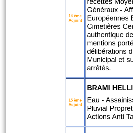
recettes
Moye
Généraux - Aff
14 ème
Européennes
Adjoint
Cimetières
Cer
authentique d
mentions porté
délibérations 
Municipal et su
arrêtés.
BRAMI HELL
Eau - Assaini
15 ème
Adjoint
Pluvial
Propret
Actions Anti T