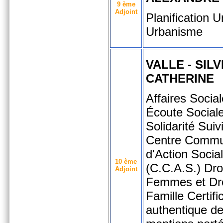
9 ème
Adjoint
Planification U
Urbanisme
VALLE - SIL
CATHERINE
Affaires Social
Écoute Sociale
Solidarité Suiv
Centre Commu
d'Action Socia
10 ème
(C.C.A.S.) Dro
Adjoint
Femmes et Dro
Famille Certifi
authentique d