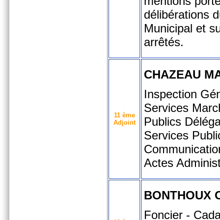
mentions porté
délibérations 
Municipal et su
arrêtés.
CHAZEAU M
Inspection Gé
Services Marc
11 ème
Publics Déléga
Adjoint
Services Publi
Communicatio
Actes Administ
BONTHOUX 
Foncier - Cada