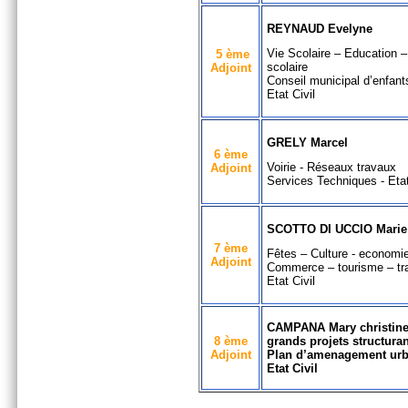
REYNAUD Evelyne
Vie Scolaire – Education –
5 ème
scolaire
Adjoint
Conseil municipal d’enfant
Etat Civil
GRELY Marcel
6 ème
Voirie - Réseaux travaux
Adjoint
Services Techniques - Etat
SCOTTO DI UCCIO Marie 
7 ème
Fêtes – Culture - economi
Adjoint
Commerce – tourisme – tra
Etat Civil
CAMPANA Mary
christin
8 ème
grands projets structura
Adjoint
Plan d’amenagement urba
Etat Civil