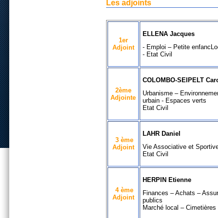
Les adjoints
ELLENA Jacques
1er
- Emploi – Petite enfancL
Adjoint
- Etat Civil
COLOMBO-SEIPELT Caro
2ème
Urbanisme – Environnement
Adjointe
urbain - Espaces verts
Etat Civil
LAHR Daniel
3 ème
Vie Associative et Sporti
Adjoint
Etat Civil
HERPIN Etienne
4 ème
Finances – Achats – Assu
Adjoint
publics
Marché local – Cimetières -