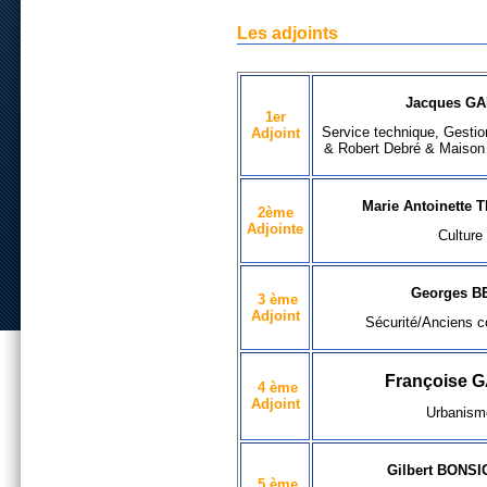
Les adjoints
Jacques G
1er
Service technique, Gestio
Adjoint
& Robert Debré & Maison 
Marie Antoinette
2ème
Adjointe
Culture
Georges B
3 ème
Adjoint
Sécurité/Anciens c
Françoise 
4 ème
Adjoint
Urbanism
Gilbert BONS
5 ème