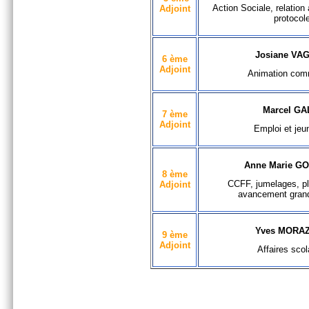
Action Sociale, relation
Adjoint
protocol
Josiane VA
6 ème
Adjoint
Animation com
Marcel GA
7 ème
Adjoint
Emploi et jeu
Anne Marie G
8 ème
CCFF, jumelages, pl
Adjoint
avancement grand
Yves MORA
9 ème
Adjoint
Affaires scol